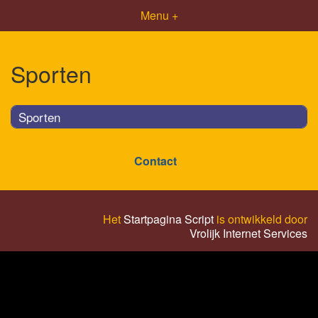
Menu +
Sporten
Sporten
Contact
Het
Startpagina Script
is ontwikkeld door
Vrolijk Internet Services